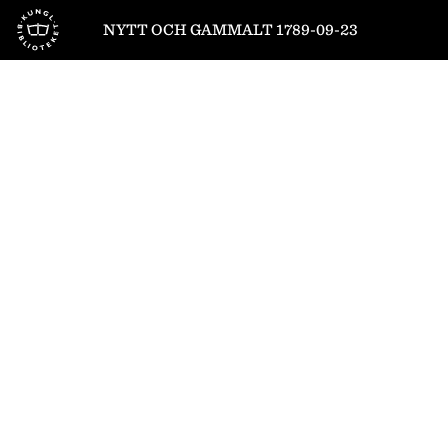
Till startsidan
NYTT OCH GAMMALT 1789-09-23
1
/
8