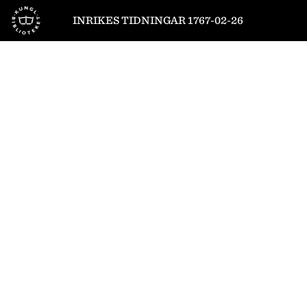
Till startsidan
INRIKES TIDNINGAR 1767-02-26
1
/
4