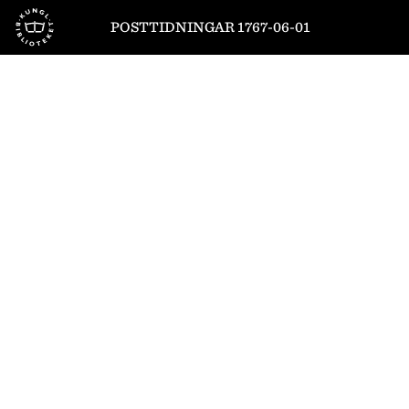
Till startsidan
POSTTIDNINGAR 1767-06-01
1
/
4