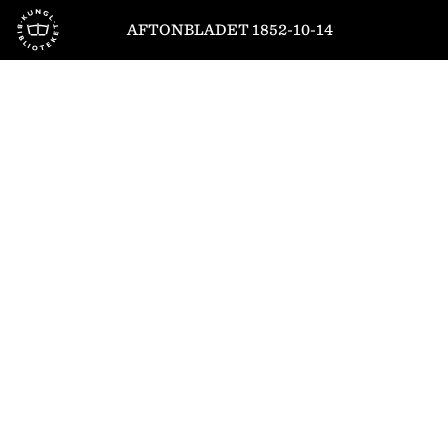
Till startsidan
AFTONBLADET 1852-10-14
1
/
4