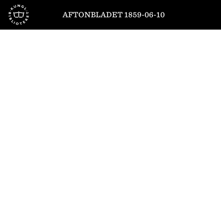
Till startsidan
AFTONBLADET 1859-06-10
1
/
4