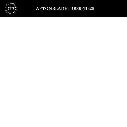
Till startsidan
AFTONBLADET 1839-11-25
1
/
4