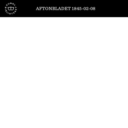
Till startsidan
AFTONBLADET 1845-02-08
1
/
4