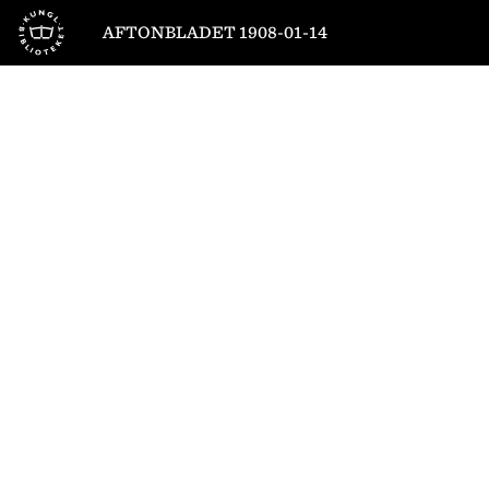
Till startsidan
AFTONBLADET 1908-01-14
1
/
6