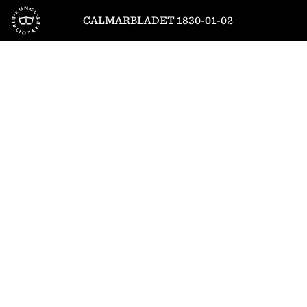
Till startsidan
CALMARBLADET 1830-01-02
1
/
4