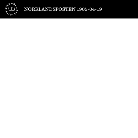
Till startsidan
NORRLANDSPOSTEN 1905-04-19
1
/
4