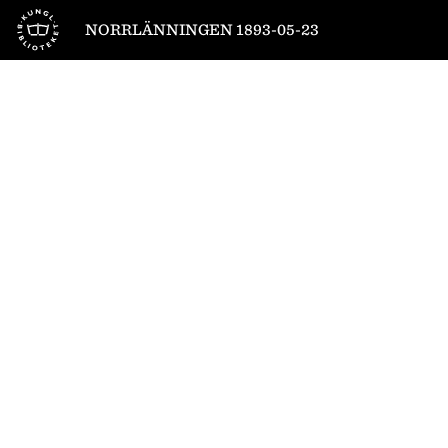
Till startsidan
NORRLÄNNINGEN 1893-05-23
1
/
4