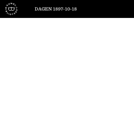
Till startsidan
DAGEN 1897-10-18
1
/
4