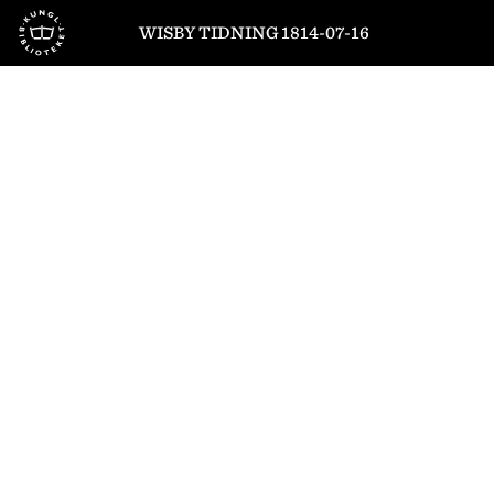
Till startsidan
WISBY TIDNING 1814-07-16
1
/
4