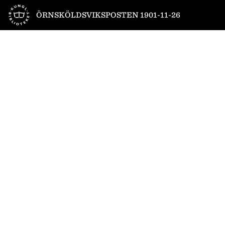
Till startsidan
ÖRNSKÖLDSVIKSPOSTEN 1901-11-26
1
/
4