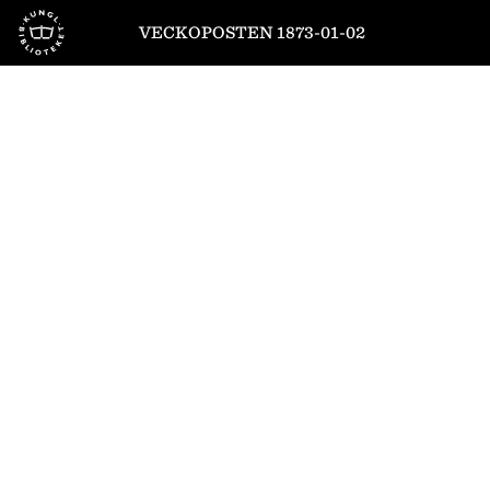
Till startsidan
VECKOPOSTEN 1873-01-02
1
/
4