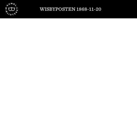
Till startsidan
WISBYPOSTEN 1868-11-20
1
/
4