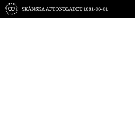
Till startsidan
SKÅNSKA AFTONBLADET 1881-08-01
1
/
4