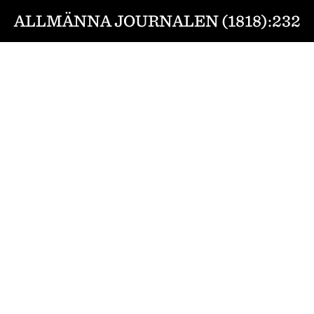
ALLMÄNNA JOURNALEN (1818):232