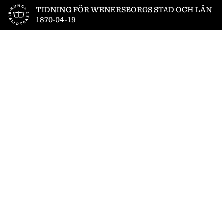
Till startsidan
TIDNING FÖR WENERSBORGS STAD OCH LÄN
1870-04-19
1
/
4