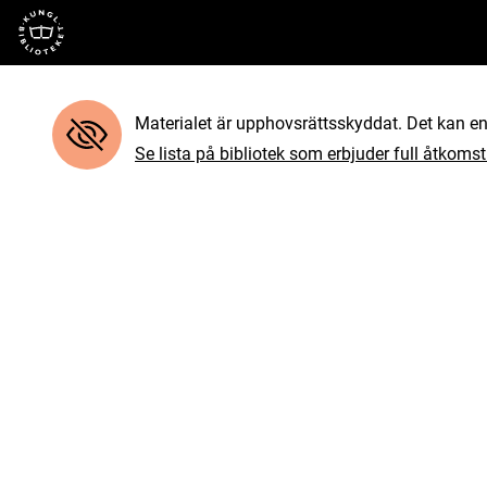
Till startsidan
Materialet är upphovsrättsskyddat. Det kan end
Se lista på bibliotek som erbjuder full åtkomst