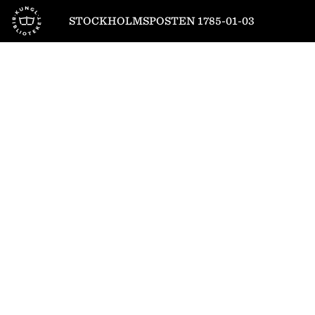
Till startsidan
STOCKHOLMSPOSTEN 1785-01-03
1
/
4