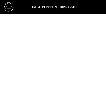
Till startsidan
FALUPOSTEN 1869-12-01
1
/
4