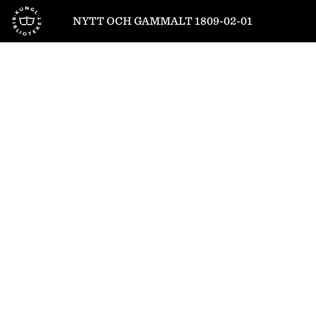
Till startsidan
NYTT OCH GAMMALT 1809-02-01
1
/
12