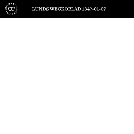
Till startsidan
LUNDS WECKOBLAD 1847-01-07
1
/
4