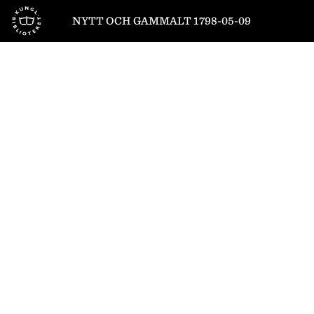
Till startsidan
NYTT OCH GAMMALT 1798-05-09
1
/
8