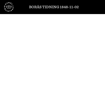
Till startsidan
BORÅS TIDNING 1848-11-02
1
/
4