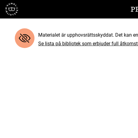
Till startsidan
P
Materialet är upphovsrättsskyddat. Det kan end
Se lista på bibliotek som erbjuder full åtkomst