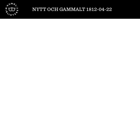
Till startsidan
NYTT OCH GAMMALT 1812-04-22
1
/
4