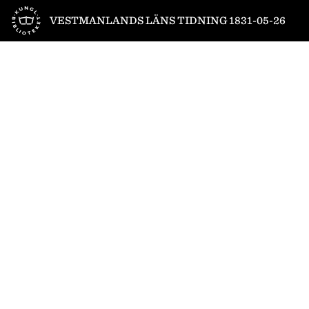
Till startsidan
VESTMANLANDS LÄNS TIDNING 1831-05-26
1
/
4