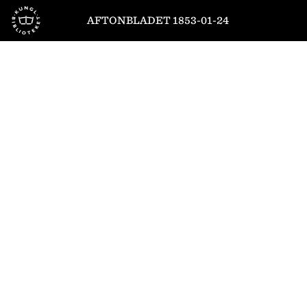
Till startsidan
AFTONBLADET 1853-01-24
1
/
4