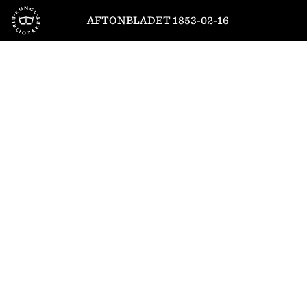
Till startsidan
AFTONBLADET 1853-02-16
1
/
4