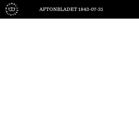
Till startsidan
AFTONBLADET 1843-07-31
1
/
4