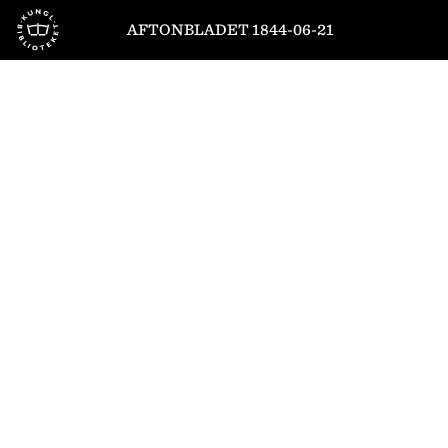
Till startsidan
AFTONBLADET 1844-06-21
1
/
4