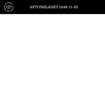
Till startsidan
AFTONBLADET 1848-11-02
1
/
4