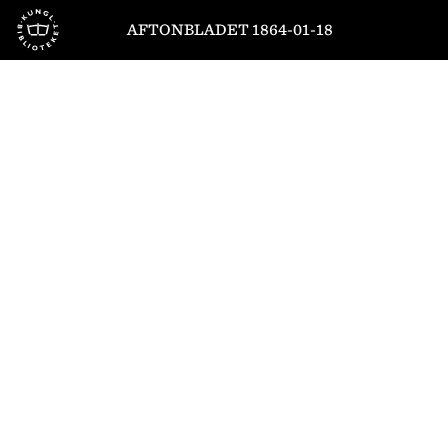
Till startsidan
AFTONBLADET 1864-01-18
1
/
4