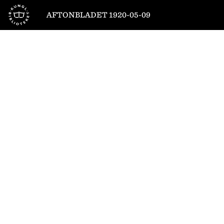
Till startsidan
AFTONBLADET 1920-05-09
1
/
10