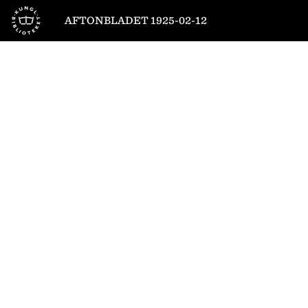
Till startsidan
AFTONBLADET 1925-02-12
1
/
12