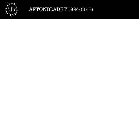
Till startsidan
AFTONBLADET 1884-01-16
1
/
4