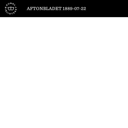
Till startsidan
AFTONBLADET 1889-07-22
1
/
4