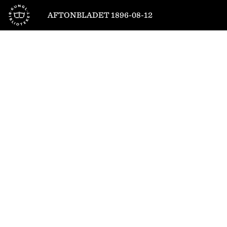
Till startsidan
AFTONBLADET 1896-08-12
1
/
5