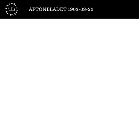
Till startsidan
AFTONBLADET 1903-08-22
1
/
6