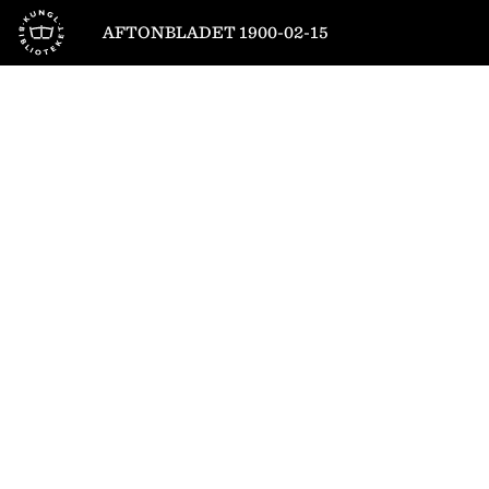
Till startsidan
AFTONBLADET 1900-02-15
1
/
4