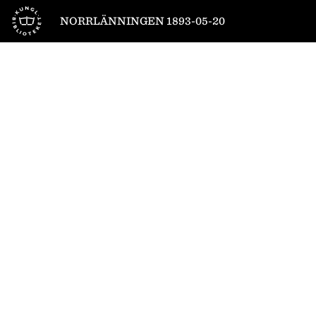
Till startsidan
NORRLÄNNINGEN 1893-05-20
1
/
4