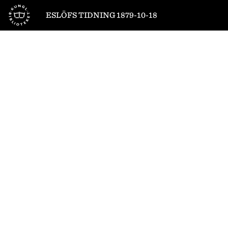
Till startsidan
ESLÖFS TIDNING 1879-10-18
1
/
4