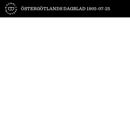
Till startsidan
ÖSTERGÖTLANDS DAGBLAD 1905-07-25
1
/
8