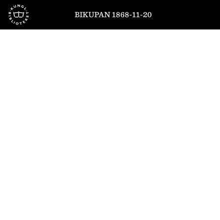
Till startsidan
BIKUPAN 1868-11-20
1
/
4