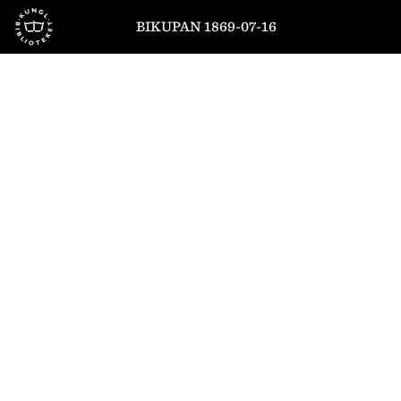
Till startsidan
BIKUPAN 1869-07-16
1
/
4