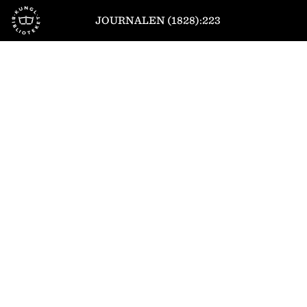
Till startsidan
JOURNALEN (1828):223
1
/
4