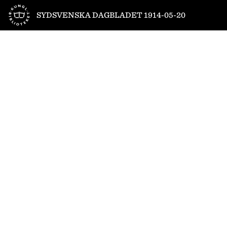
Till startsidan
SYDSVENSKA DAGBLADET 1914-05-20
1
/
12