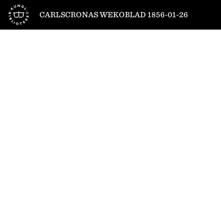
Till startsidan
CARLSCRONAS WEKOBLAD 1856-01-26
1
/
4